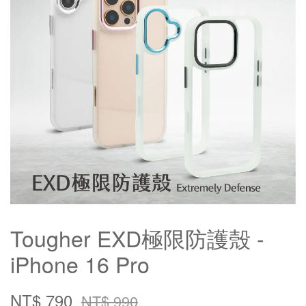
Tougher EXD極限防護殼 -
iPhone 16 Pro
NT$ 790
NT$ 990