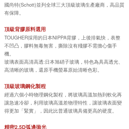
國尚特(Schott)並列全球三大頂級玻璃生產廠商，高品質
有保障。
頂級背膠原料選用
TOUGHER採用的日本NIPPA背膠，上後排氣快，表整
不凹凸，膠料無毒無害，撕除沒有殘膠不需擔心傷手
機。
玻璃表面高清高透:日本旭硝子玻璃，特色為具高透光、
高清晰的玻璃，還原手機螢幕原始清晰色彩。
頂級玻璃鋼化製程
經過六個小時物理鋼化製程，將玻璃高溫加熱到軟化再
讓急速冷卻，利用玻璃高溫差物理特性，讓玻璃表面變
得更加「緊實」，因此比普通玻璃具備更高的硬度。
精密2.5D弧邊拋光