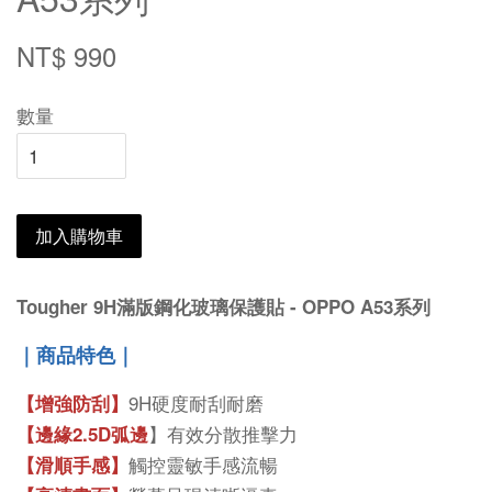
NT$ 990
數量
加入購物車
Tougher 9H滿版鋼化玻璃保護貼 - OPPO A53系列
｜商品特色｜
9H硬度耐刮耐磨
【增強防刮】
】有效分散推擊力
【邊緣2.5D弧邊
觸控靈敏手感流暢
【滑順手感】