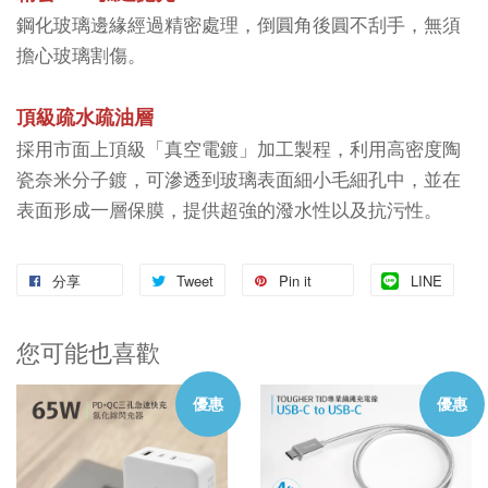
鋼化玻璃邊緣經過精密處理，倒圓角後圓不刮手，無須
擔心玻璃割傷。
頂級疏水疏油層
採用市面上頂級「真空電鍍」加工製程，利用高密度陶
瓷奈米分子鍍，可滲透到玻璃表面細小毛細孔中，並在
表面形成一層保膜，提供超強的潑水性以及抗污性。
分享
Tweet
Pin it
LINE
您可能也喜歡
優惠
優惠