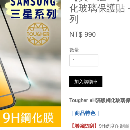
化玻璃保護貼 - 
列
NT$ 990
數量
加入購物車
Tougher 9H滿版鋼化玻璃保護
｜商品特色｜
9H硬度耐刮
【增強防刮】