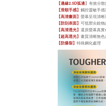
】有效分散
【邊緣2.5D弧邊
觸控靈敏手感
【滑順手感】
螢幕呈現清晰
【高清畫面】
可抵禦尖銳物
【防刮表面】
還原螢幕真實
【高清透光】
畫質清晰無色
【超高透光】
特殊鋼化處理
【防爆裂】