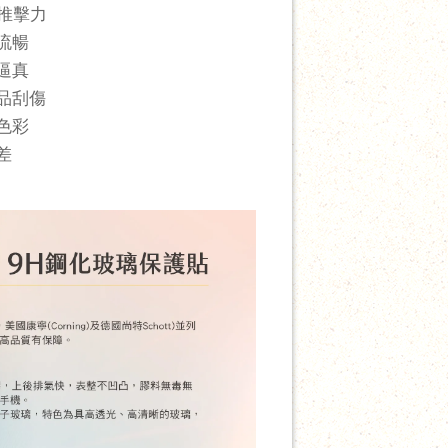
推擊力
流暢
逼真
品刮傷
色彩
差