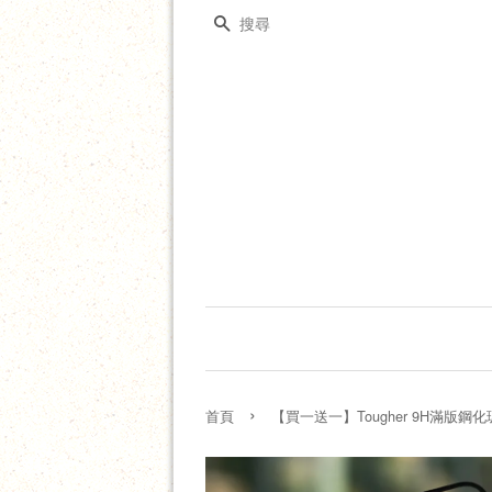
搜尋
›
首頁
【買一送一】Tougher 9H滿版鋼化玻