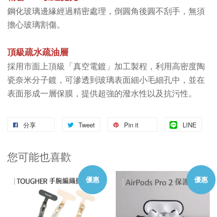
鋼化玻璃邊緣經過精密處理，倒圓角後圓不刮手，無須
擔心玻璃割傷。
頂級疏水疏油層
採用市面上頂級「真空電鍍」加工製程，利用高密度陶
瓷奈米分子鍍，可滲透到玻璃表面細小毛細孔中，並在
表面形成一層保膜，提供超強的潑水性以及抗污性。
分享
Tweet
Pin it
LINE
您可能也喜歡
優惠
優惠