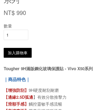
NT$ 990
數量
加入購物車
Tougher 9H滿版鋼化玻璃保護貼 - Vivo X50系列
｜商品特色｜
9H硬度耐刮耐磨
【增強防刮】
】有效分散推擊力
【邊緣2.5D弧邊
觸控靈敏手感流暢
【滑順手感】