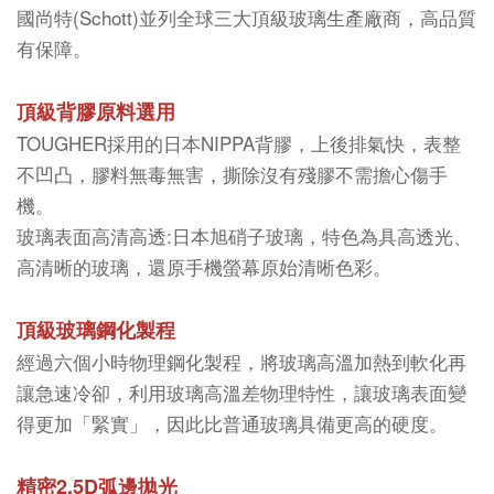
國尚特(Schott)並列全球三大頂級玻璃生產廠商，高品質
有保障。
頂級背膠原料選用
TOUGHER採用的日本NIPPA背膠，上後排氣快，表整
不凹凸，膠料無毒無害，撕除沒有殘膠不需擔心傷手
機。
玻璃表面高清高透:日本旭硝子玻璃，特色為具高透光、
高清晰的玻璃，還原手機螢幕原始清晰色彩。
頂級玻璃鋼化製程
經過六個小時物理鋼化製程，將玻璃高溫加熱到軟化再
讓急速冷卻，利用玻璃高溫差物理特性，讓玻璃表面變
得更加「緊實」，因此比普通玻璃具備更高的硬度。
精密2.5D弧邊拋光