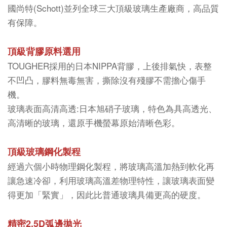
國尚特(Schott)並列全球三大頂級玻璃生產廠商，高品質
有保障。
頂級背膠原料選用
TOUGHER採用的日本NIPPA背膠，上後排氣快，表整
不凹凸，膠料無毒無害，撕除沒有殘膠不需擔心傷手
機。
玻璃表面高清高透:日本旭硝子玻璃，特色為具高透光、
高清晰的玻璃，還原手機螢幕原始清晰色彩。
頂級玻璃鋼化製程
經過六個小時物理鋼化製程，將玻璃高溫加熱到軟化再
讓急速冷卻，利用玻璃高溫差物理特性，讓玻璃表面變
得更加「緊實」，因此比普通玻璃具備更高的硬度。
精密2.5D弧邊拋光