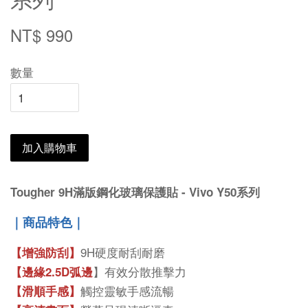
NT$ 990
數量
加入購物車
Tougher 9H滿版鋼化玻璃保護貼 - Vivo Y50系列
｜商品特色｜
9H硬度耐刮耐磨
【增強防刮】
】有效分散推擊力
【邊緣2.5D弧邊
觸控靈敏手感流暢
【滑順手感】