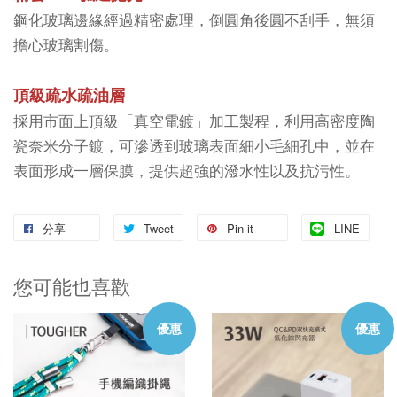
鋼化玻璃邊緣經過精密處理，倒圓角後圓不刮手，無須
擔心玻璃割傷。
頂級疏水疏油層
採用市面上頂級「真空電鍍」加工製程，利用高密度陶
瓷奈米分子鍍，可滲透到玻璃表面細小毛細孔中，並在
表面形成一層保膜，提供超強的潑水性以及抗污性。
分享
Tweet
Pin it
LINE
您可能也喜歡
優惠
優惠