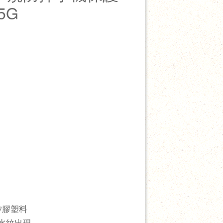
 5G
矽膠塑料
水紋出現