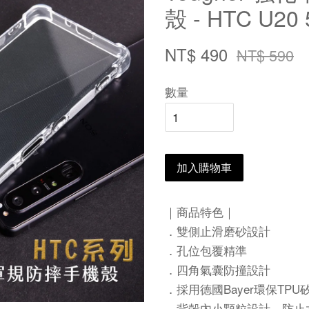
殼 - HTC U20
NT$ 490
NT$ 590
數量
加入購物車
｜商品特色｜
．雙側止滑磨砂設計
．孔位包覆精準
．四角氣囊防撞設計
．採用德國Bayer環保TPU
．背殼內小顆粒設計、防止