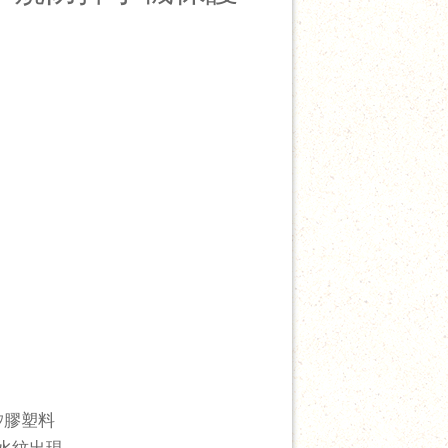
矽膠塑料
水紋出現