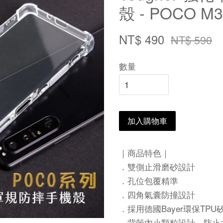
殼 - POCO M3
NT$ 490
NT$ 590
數量
加入購物車
｜商品特色｜
．雙側止滑磨砂設計
．孔位包覆精準
．四角氣囊防撞設計
．採用德國Bayer環保TPU
．背殼內小顆粒設計、防止